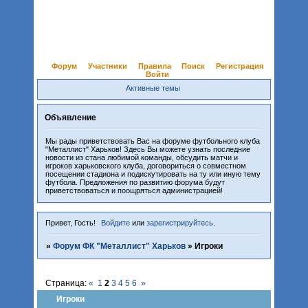
Форум
Участники
Правила
Поиск
Регистрация
Войти
Активные темы
Объявление
Мы рады приветствовать Вас на форуме футбольного клуба
"Металлист" Харьков! Здесь Вы можете узнать последние
новости из стана любимой команды, обсудить матчи и
игроков харьковского клуба, договориться о совместном
посещении стадиона и подискутировать на ту или иную тему
футбола. Предложения по развитию форума будут
приветствоваться и поощряться администрацией!
Привет, Гость!
Войдите
или
зарегистрируйтесь
.
»
Форум ФК "Металлист" Харьков
»
Игроки
Страница:
«
1
2
3
4
5
6
»
Игроки