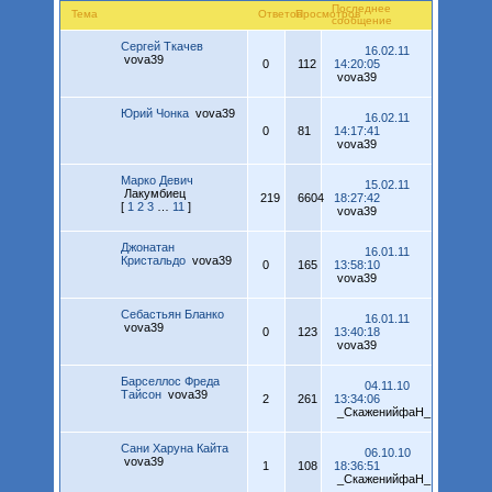
Последнее
Тема
Ответов
Просмотров
сообщение
Сергей Ткачев
16.02.11
vova39
0
112
14:20:05
vova39
Юрий Чонка
vova39
16.02.11
0
81
14:17:41
vova39
Марко Девич
15.02.11
Лакумбиец
219
6604
18:27:42
[
1
2
3
…
11
]
vova39
Джонатан
16.01.11
Кристальдо
vova39
0
165
13:58:10
vova39
Себастьян Бланко
16.01.11
vova39
0
123
13:40:18
vova39
Барселлос Фреда
04.11.10
Тайсон
vova39
2
261
13:34:06
_СкаженийфаН_
Сани Харуна Кайта
06.10.10
vova39
1
108
18:36:51
_СкаженийфаН_